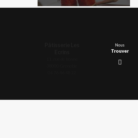
Pâtisserie Les
Nous
Trouver
Ecrins
11, rue de bonne
38000 Grenoble
04 76 46 48 22