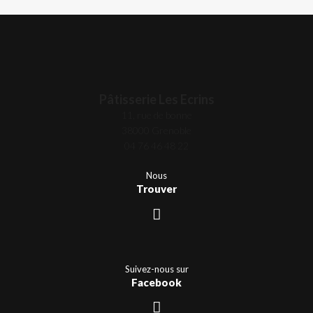
Pâtisserie Les Ecrins
11, rue de bonne
38000 Grenoble
04 76 46 48 22
Nous
Trouver
Suivez-nous sur
Facebook