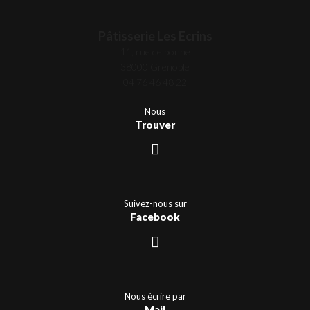
Pâtisserie Les Ecrins
11, rue de bonne
38000 Grenoble
04 76 46 48 22
Nous
Trouver
Suivez-nous sur
Facebook
Nous écrire par
Mail