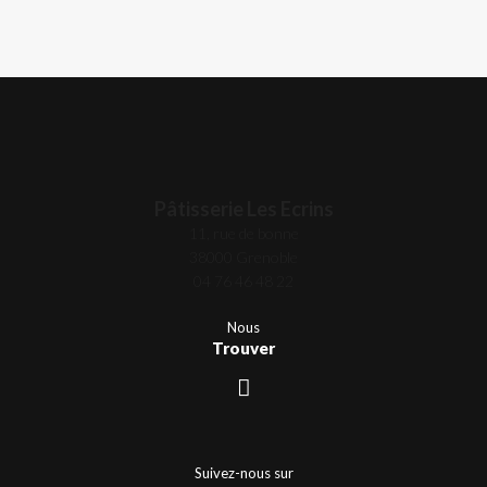
Pâtisserie Les Ecrins
11, rue de bonne
38000 Grenoble
04 76 46 48 22
Nous
Trouver
Suivez-nous sur