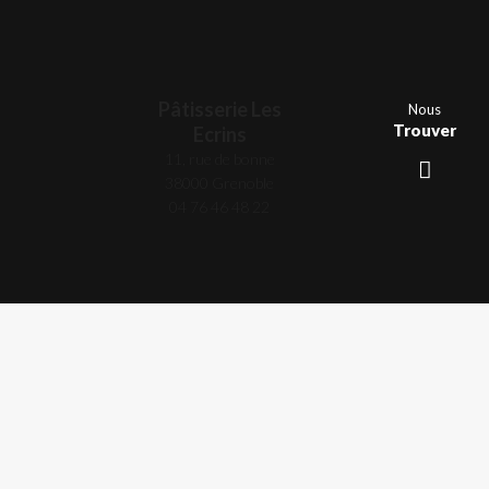
Pâtisserie Les
Nous
Trouver
Ecrins
11, rue de bonne
38000 Grenoble
04 76 46 48 22