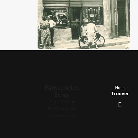
Pâtisserie Les
Nous
Trouver
Ecrins
11, rue de bonne
38000 Grenoble
04 76 46 48 22