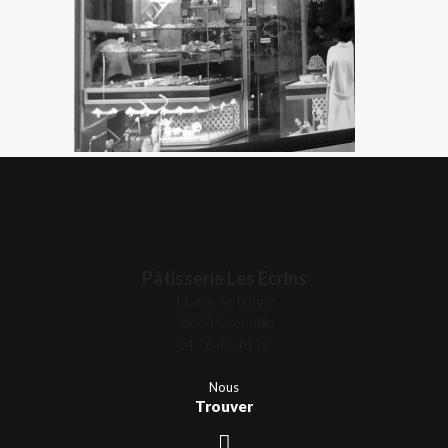
Pâtisserie Les Ecrins
11, rue de bonne
38000 Grenoble
04 76 46 48 22
Nous
Trouver