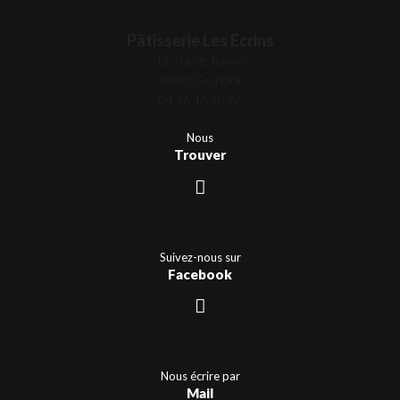
Pâtisserie Les Ecrins
11, rue de bonne
38000 Grenoble
04 76 46 48 22
Nous
Trouver
Suivez-nous sur
Facebook
Nous écrire par
Mail