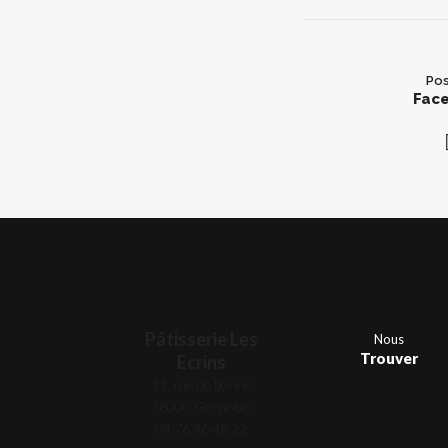
Pos
Fac
Pâtisserie Les
Nous
Trouver
Ecrins
11, rue de bonne
38000 Grenoble
04 76 46 48 22