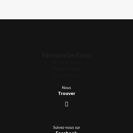
Pâtisserie Les Ecrins
11, rue de bonne
38000 Grenoble
04 76 46 48 22
Nous
Trouver
Suivez-nous sur
Facebook