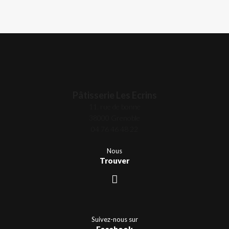
Pâtisserie Les Ecrins
11, rue de bonne
38000 Grenoble
04 76 46 48 22
Nous
Trouver
Suivez-nous sur
Facebook