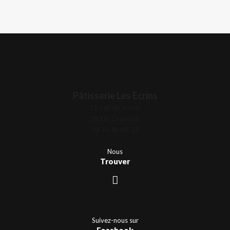
Pâtisserie Les Ecrins
11, rue de bonne
38000 Grenoble
04 76 46 48 22
Nous
Trouver
Suivez-nous sur
Facebook