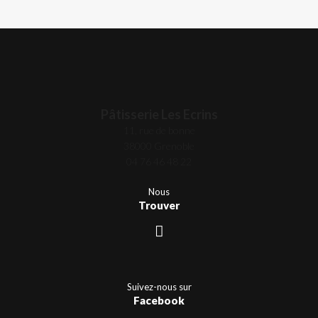
Pâtisserie Les Ecrins
11, rue de bonne
38000 Grenoble
04 76 46 48 22
Nous
Trouver
Suivez-nous sur
Facebook