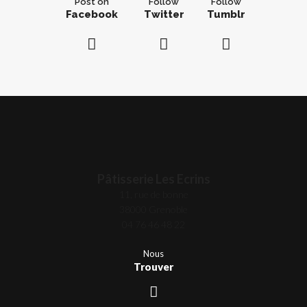
Post on
Follow
Follow
Facebook
Twitter
Tumblr
Pâtisserie Les Ecrins
11, rue de bonne
38000 Grenoble
04 76 46 48 22
Nous
Trouver