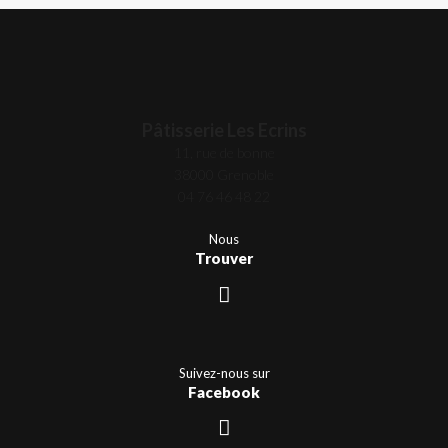
Pâtisserie Les Ecrins
11, rue de bonne
38000 Grenoble
04 76 46 48 22
Nous
Trouver
Suivez-nous sur
Facebook