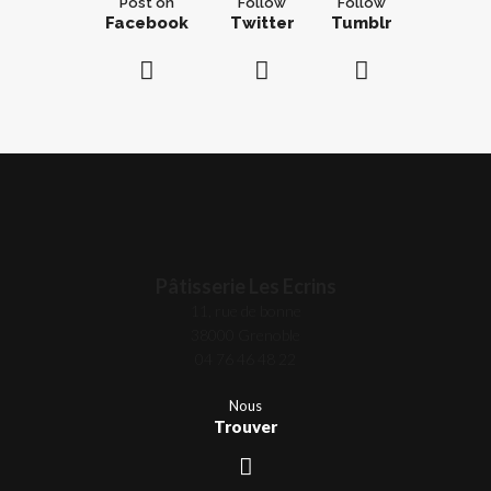
Post on
Follow
Follow
Facebook
Twitter
Tumblr
Pâtisserie Les Ecrins
11, rue de bonne
38000 Grenoble
04 76 46 48 22
Nous
Trouver