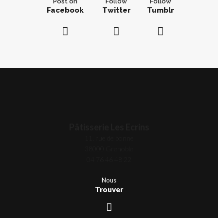
Post on
Follow
Follow
Facebook
Twitter
Tumblr
Pâtisserie Les Ecrins
11, rue de bonne
38000 Grenoble
04 76 46 48 22
Nous
Trouver