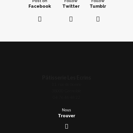
Post on
Follow
Follow
Facebook
Twitter
Tumblr
Pâtisserie Les Ecrins
11, rue de bonne
38000 Grenoble
04 76 46 48 22
Nous
Trouver