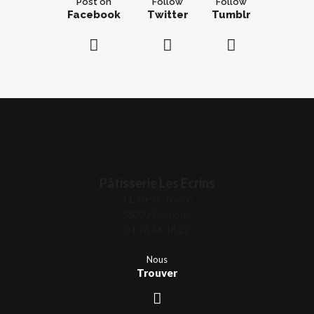
Post on
Follow
Follow
Facebook
Twitter
Tumblr
Pâtisserie Les Ecrins
11, rue de bonne
38000 Grenoble
04 76 46 48 22
Nous
Trouver