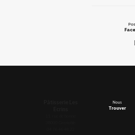
Pos
Fac
Pâtisserie Les
Nous
Trouver
Ecrins
11, rue de bonne
38000 Grenoble
04 76 46 48 22