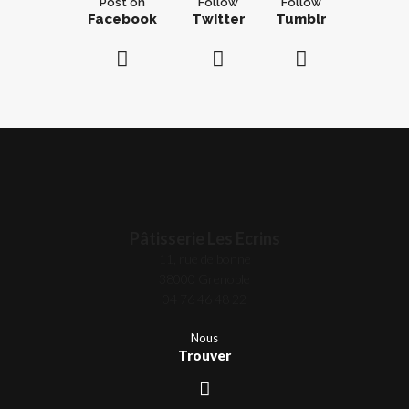
Post on
Follow
Follow
Facebook
Twitter
Tumblr
Pâtisserie Les Ecrins
11, rue de bonne
38000 Grenoble
04 76 46 48 22
Nous
Trouver