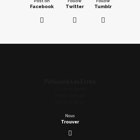
Post on
Follow
Follow
Facebook
Twitter
Tumblr
Pâtisserie Les Ecrins
11, rue de bonne
38000 Grenoble
04 76 46 48 22
Nous
Trouver