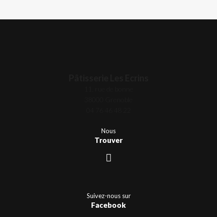
Pâtisserie Les Ecrins
11, rue de bonne
38000 Grenoble
04 76 46 48 22
Nous
Trouver
Suivez-nous sur
Facebook