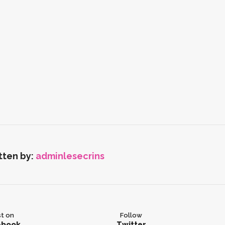
tten by:
adminlesecrins
t on
Follow
ebook
Twitter