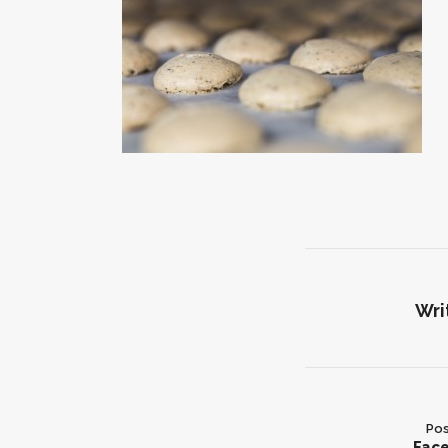
Wri
Pos
Fac