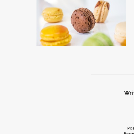
Wri
Pos
Fac