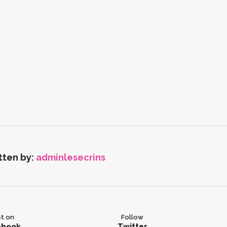
tten by:
adminlesecrins
t on
Follow
ebook
Twitter