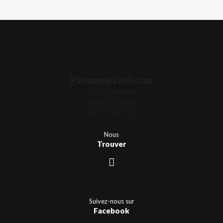
Pâtisserie Les Ecrins
11, rue de bonne
38000 Grenoble
04 76 46 48 22
Nous
Trouver
Suivez-nous sur
Facebook