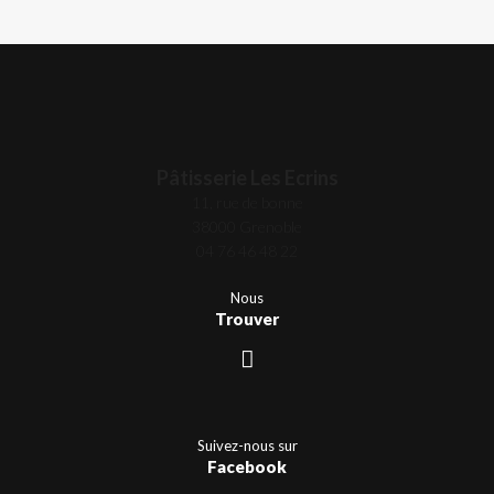
Pâtisserie Les Ecrins
11, rue de bonne
38000 Grenoble
04 76 46 48 22
Nous
Trouver
Suivez-nous sur
Facebook