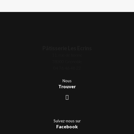
Pâtisserie Les Ecrins
11, rue de bonne
38000 Grenoble
04 76 46 48 22
Nous
Trouver
Suivez-nous sur
Facebook