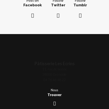
Post on
Follow
Follow
Facebook
Twitter
Tumblr
Pâtisserie Les Ecrins
11, rue de bonne
38000 Grenoble
04 76 46 48 22
Nous
Trouver