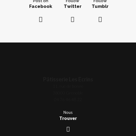
Post on
Follow
Follow
Facebook
Twitter
Tumblr
Pâtisserie Les Ecrins
11, rue de bonne
38000 Grenoble
04 76 46 48 22
Nous
Trouver