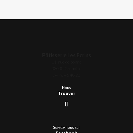
Pâtisserie Les Ecrins
11, rue de bonne
38000 Grenoble
04 76 46 48 22
Nous
Trouver
Suivez-nous sur
Facebook