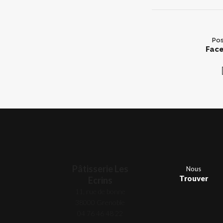
Pos
Fac
Pâtisserie Les
Nous
Trouver
Ecrins
11, rue de bonne
38000 Grenoble
04 76 46 48 22