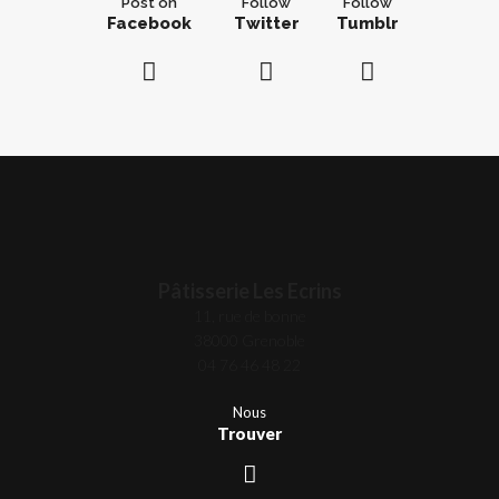
Post on
Follow
Follow
Facebook
Twitter
Tumblr
Pâtisserie Les Ecrins
11, rue de bonne
38000 Grenoble
04 76 46 48 22
Nous
Trouver