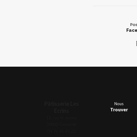
Pos
Fac
Pâtisserie Les
Nous
Trouver
Ecrins
11, rue de bonne
38000 Grenoble
04 76 46 48 22