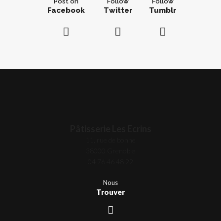
Post on
Follow
Follow
Facebook
Twitter
Tumblr
Pâtisserie Les Ecrins
11, rue de bonne
38000 Grenoble
04 76 46 48 22
Nous
Trouver