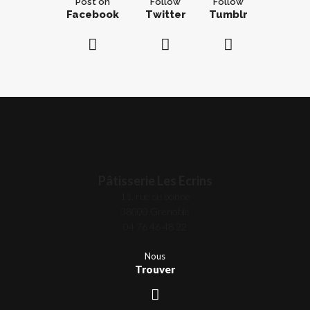
Post on
Follow
Follow
Facebook
Twitter
Tumblr
Pâtisserie Les Ecrins
11, rue de bonne
38000 Grenoble
04 76 46 48 22
Nous
Trouver