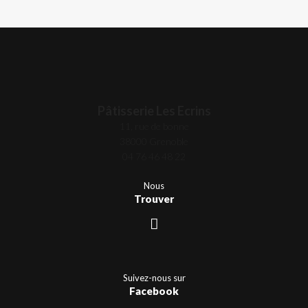
Pâtisserie Les Ecrins
11, rue de bonne
38000 Grenoble
04 76 46 48 22
Nous
Trouver
Suivez-nous sur
Facebook