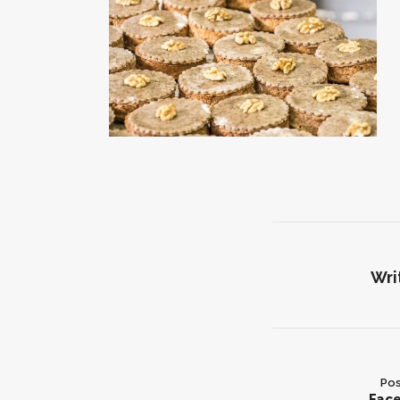
Wri
Pos
Fac