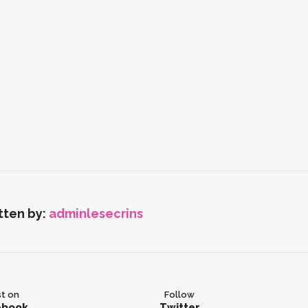
tten by:
adminlesecrins
t on
Follow
ebook
Twitter