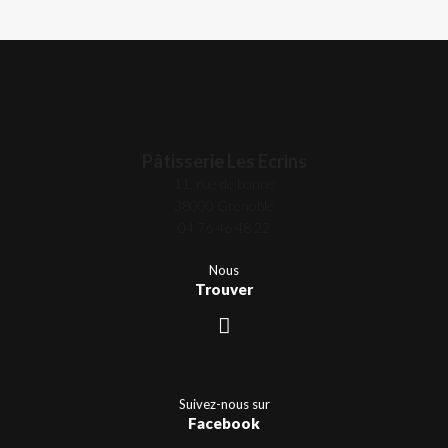
Pâtisserie Les Ecrins
11, rue de bonne
38000 Grenoble
04 76 46 48 22
Nous
Trouver
Suivez-nous sur
Facebook