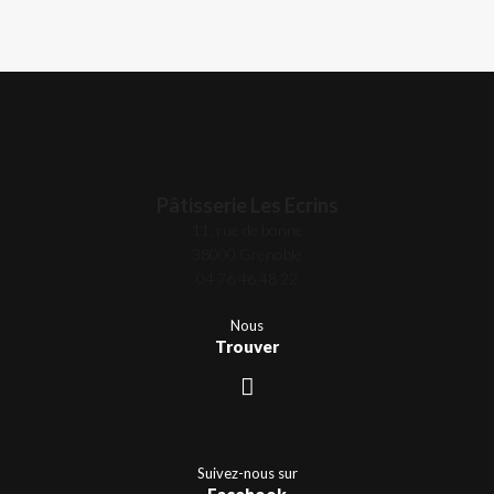
Pâtisserie Les Ecrins
11, rue de bonne
38000 Grenoble
04 76 46 48 22
Nous
Trouver
Suivez-nous sur
Facebook