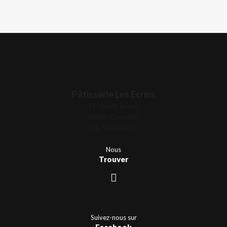
Pâtisserie Les Ecrins
11, rue de bonne
38000 Grenoble
04 76 46 48 22
Nous
Trouver
Suivez-nous sur
Facebook