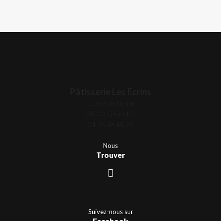
Pâtisserie Les Ecrins
11, rue de bonne
38000 Grenoble
04 76 46 48 22
Nous
Trouver
Suivez-nous sur
Facebook