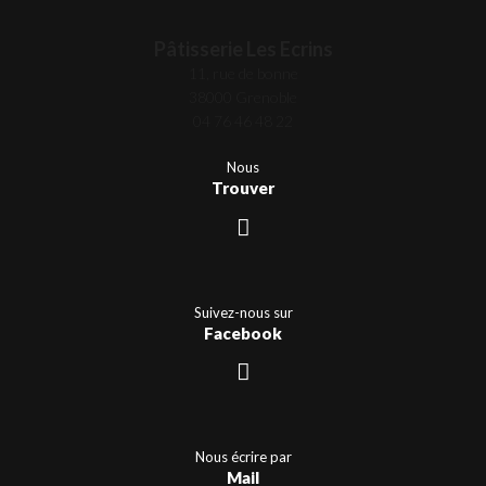
Pâtisserie Les Ecrins
11, rue de bonne
38000 Grenoble
04 76 46 48 22
Nous
Trouver
Suivez-nous sur
Facebook
Nous écrire par
Mail